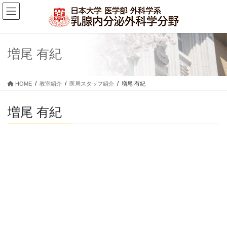
コ
ナ
ン
ビ
テ
ゲ
ン
ー
ツ
シ
増尾 有紀
に
ョ
移
ン
動
に
HOME
教室紹介
医局スタッフ紹介
増尾 有紀
移
動
増尾 有紀