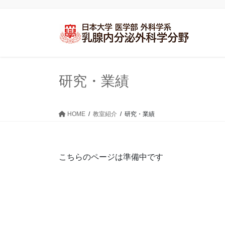
コ
ナ
ン
ビ
テ
ゲ
ン
ー
ツ
シ
に
ョ
研究・業績
移
ン
動
に
移
動
HOME
教室紹介
研究・業績
こちらのページは準備中です